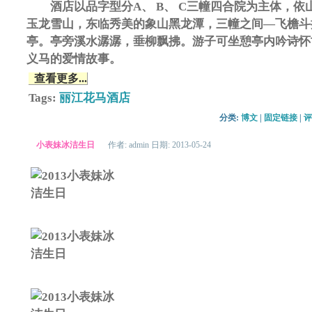
酒店以品字型分A、 B、 C三幢四合院为主体，依
玉龙雪山，东临秀美的象山黑龙潭，三幢之间—飞檐斗
亭。亭旁溪水潺潺，垂柳飘拂。游子可坐憩亭内吟诗怀
义马的爱情故事。
查看更多...
Tags:
丽江花马酒店
分类: 
博文
| 
固定链接
| 
评
小表妹冰洁生日
作者: admin 日期: 2013-05-24